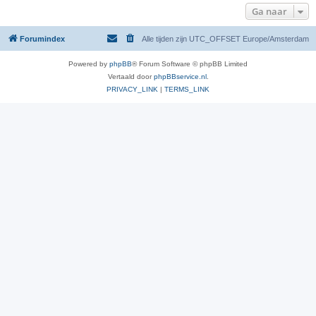
Ga naar
Forumindex
Alle tijden zijn UTC_OFFSET Europe/Amsterdam
Powered by
phpBB
® Forum Software © phpBB Limited
Vertaald door
phpBBservice.nl
.
PRIVACY_LINK
|
TERMS_LINK