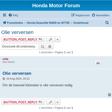
Honda Motor Forum
FAQ
Registreren
Aanmelden
Z
Forumindex
Honda Deauville Nt650 en NT700
Onderhoud
o
Olie verversen
e
BUTTON_POST_REPLY
k
Zoeken
Uitgebreid zoeken
e
1 berichten • Pagina
1
van
1
n
eddy
Site Admin
Olie verversen
B
04 Aug 2024, 20:21
e
r
Om de hoeveel kilometer is olie verversen nodig
i
c
h
t
BUTTON_POST_REPLY
1 berichten • Pagina
1
van
1