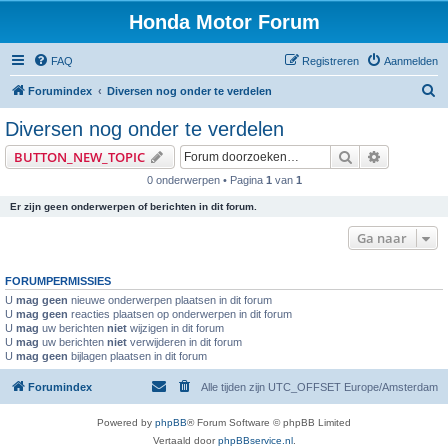
Honda Motor Forum
FAQ
Registreren
Aanmelden
Z
Forumindex
Diversen nog onder te verdelen
o
Diversen nog onder te verdelen
e
Zoeken
Uitgebreid
BUTTON_NEW_TOPIC
k
0 onderwerpen • Pagina
1
van
1
e
Er zijn geen onderwerpen of berichten in dit forum.
n
Ga naar
FORUMPERMISSIES
U
mag geen
nieuwe onderwerpen plaatsen in dit forum
U
mag geen
reacties plaatsen op onderwerpen in dit forum
U
mag
uw berichten
niet
wijzigen in dit forum
U
mag
uw berichten
niet
verwijderen in dit forum
U
mag geen
bijlagen plaatsen in dit forum
Forumindex
Alle tijden zijn UTC_OFFSET Europe/Amsterdam
Powered by
phpBB
® Forum Software © phpBB Limited
Vertaald door
phpBBservice.nl
.