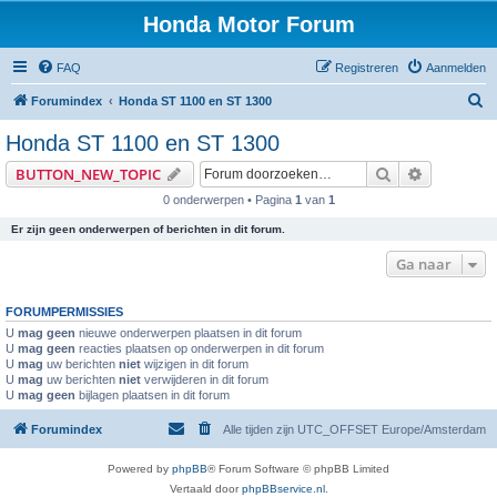
Honda Motor Forum
FAQ
Registreren
Aanmelden
Z
Forumindex
Honda ST 1100 en ST 1300
o
Honda ST 1100 en ST 1300
e
Zoeken
Uitgebreid
BUTTON_NEW_TOPIC
k
0 onderwerpen • Pagina
1
van
1
e
Er zijn geen onderwerpen of berichten in dit forum.
n
Ga naar
FORUMPERMISSIES
U
mag geen
nieuwe onderwerpen plaatsen in dit forum
U
mag geen
reacties plaatsen op onderwerpen in dit forum
U
mag
uw berichten
niet
wijzigen in dit forum
U
mag
uw berichten
niet
verwijderen in dit forum
U
mag geen
bijlagen plaatsen in dit forum
Forumindex
Alle tijden zijn UTC_OFFSET Europe/Amsterdam
Powered by
phpBB
® Forum Software © phpBB Limited
Vertaald door
phpBBservice.nl
.