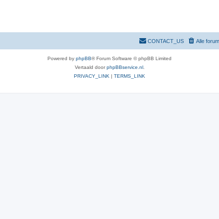
e
s
CONTACT_US
Alle foru
Powered by
phpBB
® Forum Software © phpBB Limited
Vertaald door
phpBBservice.nl
.
PRIVACY_LINK
|
TERMS_LINK