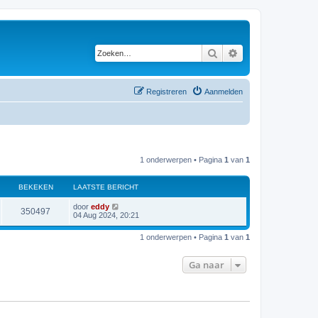
Zoeken
Uitgebreid zoeken
Registreren
Aanmelden
1 onderwerpen • Pagina
1
van
1
BEKEKEN
LAATSTE BERICHT
L
door
eddy
B
350497
a
04 Aug 2024, 20:21
a
e
t
1 onderwerpen • Pagina
1
van
1
s
k
t
e
Ga naar
e
b
e
r
k
i
c
e
h
t