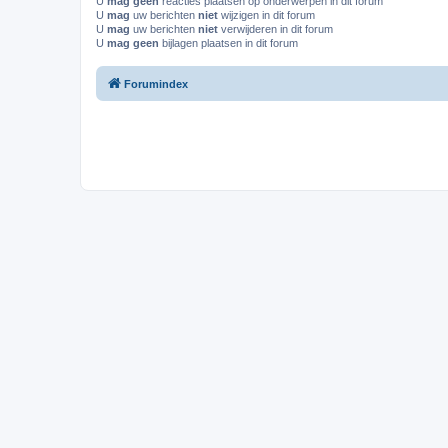
U
mag geen
reacties plaatsen op onderwerpen in dit forum
U
mag
uw berichten
niet
wijzigen in dit forum
U
mag
uw berichten
niet
verwijderen in dit forum
U
mag geen
bijlagen plaatsen in dit forum
Forumindex