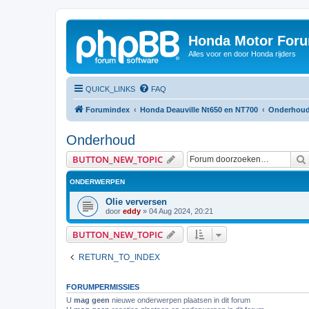
Honda Motor For
Alles voor en door Honda rijders
QUICK_LINKS
FAQ
Forumindex
Honda Deauville Nt650 en NT700
Onderhou
Onderhoud
BUTTON_NEW_TOPIC
ONDERWERPEN
Olie verversen
door
eddy
»
04 Aug 2024, 20:21
BUTTON_NEW_TOPIC
RETURN_TO_INDEX
FORUMPERMISSIES
U
mag geen
nieuwe onderwerpen plaatsen in dit forum