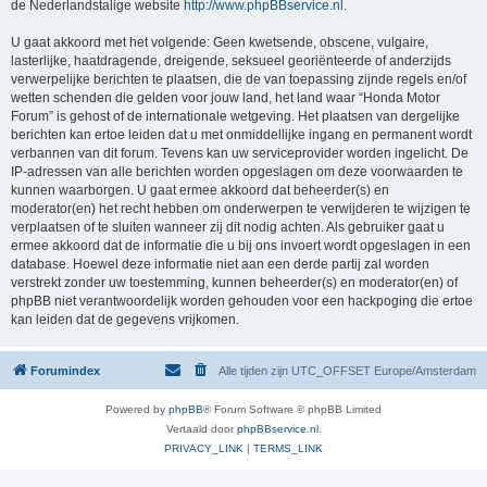
de Nederlandstalige website
http://www.phpBBservice.nl
.
U gaat akkoord met het volgende: Geen kwetsende, obscene, vulgaire,
lasterlijke, haatdragende, dreigende, seksueel georiënteerde of anderzijds
verwerpelijke berichten te plaatsen, die de van toepassing zijnde regels en/of
wetten schenden die gelden voor jouw land, het land waar “Honda Motor
Forum” is gehost of de internationale wetgeving. Het plaatsen van dergelijke
berichten kan ertoe leiden dat u met onmiddellijke ingang en permanent wordt
verbannen van dit forum. Tevens kan uw serviceprovider worden ingelicht. De
IP-adressen van alle berichten worden opgeslagen om deze voorwaarden te
kunnen waarborgen. U gaat ermee akkoord dat beheerder(s) en
moderator(en) het recht hebben om onderwerpen te verwijderen te wijzigen te
verplaatsen of te sluiten wanneer zij dit nodig achten. Als gebruiker gaat u
ermee akkoord dat de informatie die u bij ons invoert wordt opgeslagen in een
database. Hoewel deze informatie niet aan een derde partij zal worden
verstrekt zonder uw toestemming, kunnen beheerder(s) en moderator(en) of
phpBB niet verantwoordelijk worden gehouden voor een hackpoging die ertoe
kan leiden dat de gegevens vrijkomen.
Forumindex
Alle tijden zijn UTC_OFFSET Europe/Amsterdam
Powered by
phpBB
® Forum Software © phpBB Limited
Vertaald door
phpBBservice.nl
.
PRIVACY_LINK
|
TERMS_LINK