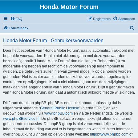
Honda Motor Forum
FAQ
Registreren
Aanmelden
Z
Forumindex
o
Honda Motor Forum - Gebruikersvoorwaarden
e
k
Door het bezoeken van “Honda Motor Forum”, gaat u automatisch akkoord met
bepaalde voorwaarden. Kunt u niet akkoord gaan met deze voorwaarden,
e
bezoek of gebruik “Honda Motor Forum” dan niet langer. Beheerder(s) en
n
moderator(en) hebben het recht om de voorwaarden op ieder moment te
wijzigen. De gebruikers zullen hiervan zoveel mogelijk op de hoogte worden
gehouden. Het is echter aan te raden om zelf de voorwaarden regelmatig te
controleren op wijzigingen. Kunt u niet akkoord gaan met deze wijzigingen,
maak dan niet langer gebruik van “Honda Motor Forum”. Blijft u gebruik maken
van “Honda Motor Forum”, dan gaat u automatisch akkoord met de wijzigingen.
Dit forum draait op phpBB. phpBB is een bulletinboard oplossing dat is
uitgebracht onder de “
General Public License
” (hierna “GPL”) en kan
gedownload worden via
www.phpBB.com
en via de Nederlandstalige website
www.phpBBservice.nl
. De phpBB-software vergemakkelijkt alleen de internet
gebaseerde discussies. De phpBB-groep is niet verantwoordelijk voor de
inhoud en/of de houding van wat er is toegestaan en wat niet. Meer informatie
over phpBB, kunt u vinden op de volgende website;
https://www.phpbb.com
of