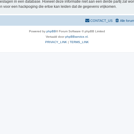
pgeslagen in een database. Hoewel deze informatie niet aan een derde partij zal 
n voor een hackpoging die ertoe kan leiden dat de gegevens vrijkomen.
CONTACT_US
Alle foru
Powered by
phpBB
® Forum Software © phpBB Limited
Vertaald door
phpBBservice.nl
.
PRIVACY_LINK
|
TERMS_LINK