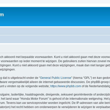
um
sch akkoord met bepaalde voorwaarden. Kunt u niet akkoord gaan met deze voorwa
 voorwaarden op ieder moment te wijzigen. De gebruikers zullen hiervan zoveel m
zigingen. Kunt u niet akkoord gaan met deze wijzigingen, maak dan niet langer geb
wijzigingen.
g dat is uitgebracht onder de “
General Public License
” (hierna “GPL”) en kan ged
tware vergemakkelijkt alleen de internet gebaseerde discussies. De phpBB-groep i
 kunt u vinden op de volgende website;
https://www.phpbb.com
of de Nederlandstali
gaire, lasterlijke, haatdragende, dreigende, seksueel georiënteerde of anderzijds
 het land waar “Honda Motor Forum” is gehost of de internationale wetgeving. Het p
orum. Tevens kan uw serviceprovider worden ingelicht. De IP-adressen van alle 
r(en) het recht hebben om onderwerpen te verwijderen te wijzigen te verplaatsen of