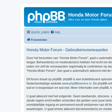
Honda Motor For
Alles voor en door Honda rijders
QUICK_LINKS
FAQ
Forumindex
Honda Motor Forum - Gebruikersvoorwaarden
Door het bezoeken van “Honda Motor Forum”, gaat u automati
langer. Beheerder(s) en moderator(en) hebben het recht om de
raden om zelf de voorwaarden regelmatig te controleren op wij
“Honda Motor Forum”, dan gaat u automatisch akkoord met de 
Dit forum draait op phpBB. phpBB is een bulletinboard oplossin
Nederlandstalige website
www.phpBBservice.nl
. De phpBB-sof
wat er is toegestaan en wat niet. Meer informatie over phpBB,
U gaat akkoord met het volgende: Geen kwetsende, obscene, vul
zijnde regels en/of wetten schenden die gelden voor jouw land,
onmiddellijke ingang en permanent wordt verbannen van dit f
waarborgen. U gaat ermee akkoord dat beheerder(s) en moderato