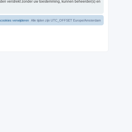
worden verstrekt zonder uw toestemming, kunnen beheerder(s) en
mcookies verwijderen
Alle tijden zijn UTC_OFFSET Europe/Amsterdam