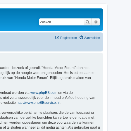
Zoeken
Uitgebreid zoeken
Registreren
Aanmelden
arden, bezoek of gebruik “Honda Motor Forum” dan niet
ogelijk op de hoogte worden gehouden. Het is echter aan te
ruik van “Honda Motor Forum”. Blijft u gebruik maken van
ownload worden via
www.phpBB.com
en via de
s niet verantwoordelijk voor de inhoud en/of de houding van
ge website
http://www.phpBBservice.nl
.
 verwerpelijke berichten te plaatsen, die de van toepassing
laatsen van dergelijke berichten kan ertoe leiden dat u met
berichten worden opgeslagen om deze voorwaarden te kunnen
 te sluiten wanneer zij dit nodig achten. Als gebruiker gaat u