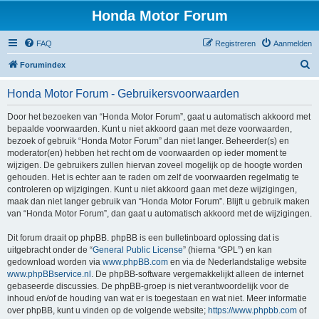
Honda Motor Forum
FAQ
Registreren
Aanmelden
Z
Forumindex
o
Honda Motor Forum - Gebruikersvoorwaarden
e
k
Door het bezoeken van “Honda Motor Forum”, gaat u automatisch akkoord met
bepaalde voorwaarden. Kunt u niet akkoord gaan met deze voorwaarden,
e
bezoek of gebruik “Honda Motor Forum” dan niet langer. Beheerder(s) en
n
moderator(en) hebben het recht om de voorwaarden op ieder moment te
wijzigen. De gebruikers zullen hiervan zoveel mogelijk op de hoogte worden
gehouden. Het is echter aan te raden om zelf de voorwaarden regelmatig te
controleren op wijzigingen. Kunt u niet akkoord gaan met deze wijzigingen,
maak dan niet langer gebruik van “Honda Motor Forum”. Blijft u gebruik maken
van “Honda Motor Forum”, dan gaat u automatisch akkoord met de wijzigingen.
Dit forum draait op phpBB. phpBB is een bulletinboard oplossing dat is
uitgebracht onder de “
General Public License
” (hierna “GPL”) en kan
gedownload worden via
www.phpBB.com
en via de Nederlandstalige website
www.phpBBservice.nl
. De phpBB-software vergemakkelijkt alleen de internet
gebaseerde discussies. De phpBB-groep is niet verantwoordelijk voor de
inhoud en/of de houding van wat er is toegestaan en wat niet. Meer informatie
over phpBB, kunt u vinden op de volgende website;
https://www.phpbb.com
of