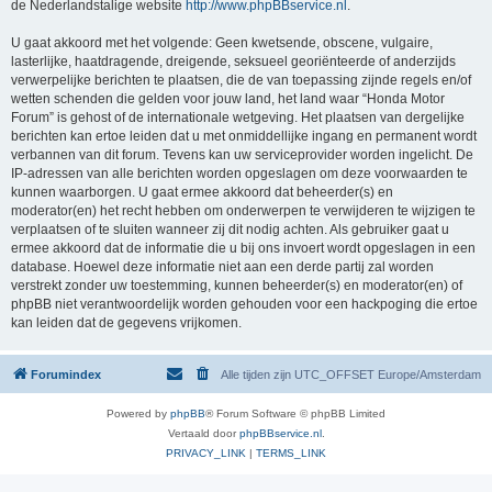
de Nederlandstalige website
http://www.phpBBservice.nl
.
U gaat akkoord met het volgende: Geen kwetsende, obscene, vulgaire,
lasterlijke, haatdragende, dreigende, seksueel georiënteerde of anderzijds
verwerpelijke berichten te plaatsen, die de van toepassing zijnde regels en/of
wetten schenden die gelden voor jouw land, het land waar “Honda Motor
Forum” is gehost of de internationale wetgeving. Het plaatsen van dergelijke
berichten kan ertoe leiden dat u met onmiddellijke ingang en permanent wordt
verbannen van dit forum. Tevens kan uw serviceprovider worden ingelicht. De
IP-adressen van alle berichten worden opgeslagen om deze voorwaarden te
kunnen waarborgen. U gaat ermee akkoord dat beheerder(s) en
moderator(en) het recht hebben om onderwerpen te verwijderen te wijzigen te
verplaatsen of te sluiten wanneer zij dit nodig achten. Als gebruiker gaat u
ermee akkoord dat de informatie die u bij ons invoert wordt opgeslagen in een
database. Hoewel deze informatie niet aan een derde partij zal worden
verstrekt zonder uw toestemming, kunnen beheerder(s) en moderator(en) of
phpBB niet verantwoordelijk worden gehouden voor een hackpoging die ertoe
kan leiden dat de gegevens vrijkomen.
Forumindex
Alle tijden zijn UTC_OFFSET Europe/Amsterdam
Powered by
phpBB
® Forum Software © phpBB Limited
Vertaald door
phpBBservice.nl
.
PRIVACY_LINK
|
TERMS_LINK