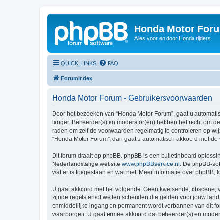
Honda Motor For
Alles voor en door Honda rijders
QUICK_LINKS
FAQ
Forumindex
Honda Motor Forum - Gebruikersvoorwaarden
Door het bezoeken van “Honda Motor Forum”, gaat u automati
langer. Beheerder(s) en moderator(en) hebben het recht om de
raden om zelf de voorwaarden regelmatig te controleren op wij
“Honda Motor Forum”, dan gaat u automatisch akkoord met de 
Dit forum draait op phpBB. phpBB is een bulletinboard oplossin
Nederlandstalige website
www.phpBBservice.nl
. De phpBB-sof
wat er is toegestaan en wat niet. Meer informatie over phpBB,
U gaat akkoord met het volgende: Geen kwetsende, obscene, vul
zijnde regels en/of wetten schenden die gelden voor jouw land,
onmiddellijke ingang en permanent wordt verbannen van dit f
waarborgen. U gaat ermee akkoord dat beheerder(s) en moderato