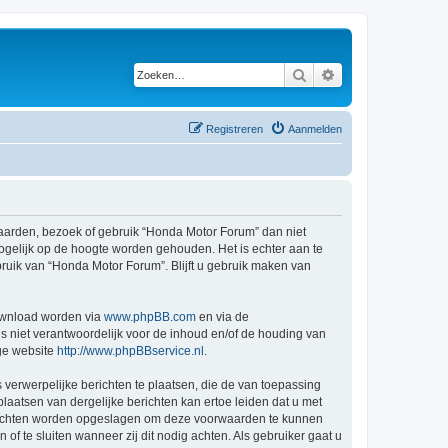
Zoeken
Uitgebreid zoeken
Registreren
Aanmelden
arden, bezoek of gebruik “Honda Motor Forum” dan niet
ogelijk op de hoogte worden gehouden. Het is echter aan te
ruik van “Honda Motor Forum”. Blijft u gebruik maken van
ownload worden via
www.phpBB.com
en via de
s niet verantwoordelijk voor de inhoud en/of de houding van
ge website
http://www.phpBBservice.nl
.
 verwerpelijke berichten te plaatsen, die de van toepassing
laatsen van dergelijke berichten kan ertoe leiden dat u met
berichten worden opgeslagen om deze voorwaarden te kunnen
 te sluiten wanneer zij dit nodig achten. Als gebruiker gaat u