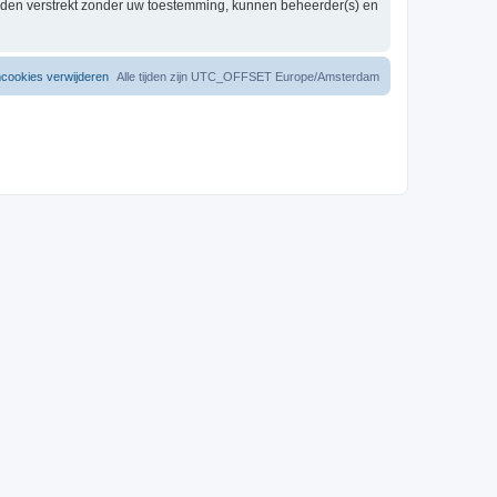
worden verstrekt zonder uw toestemming, kunnen beheerder(s) en
mcookies verwijderen
Alle tijden zijn UTC_OFFSET Europe/Amsterdam