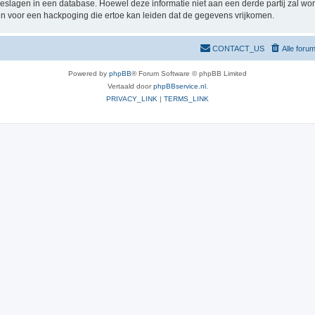
pgeslagen in een database. Hoewel deze informatie niet aan een derde partij zal 
n voor een hackpoging die ertoe kan leiden dat de gegevens vrijkomen.
CONTACT_US
Alle foru
Powered by
phpBB
® Forum Software © phpBB Limited
Vertaald door
phpBBservice.nl
.
PRIVACY_LINK
|
TERMS_LINK