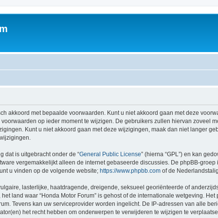
um
sch akkoord met bepaalde voorwaarden. Kunt u niet akkoord gaan met deze voorwa
 voorwaarden op ieder moment te wijzigen. De gebruikers zullen hiervan zoveel m
zigingen. Kunt u niet akkoord gaan met deze wijzigingen, maak dan niet langer geb
wijzigingen.
g dat is uitgebracht onder de “
General Public License
” (hierna “GPL”) en kan ged
tware vergemakkelijkt alleen de internet gebaseerde discussies. De phpBB-groep i
 kunt u vinden op de volgende website;
https://www.phpbb.com
of de Nederlandstali
gaire, lasterlijke, haatdragende, dreigende, seksueel georiënteerde of anderzijds
 het land waar “Honda Motor Forum” is gehost of de internationale wetgeving. Het p
orum. Tevens kan uw serviceprovider worden ingelicht. De IP-adressen van alle 
r(en) het recht hebben om onderwerpen te verwijderen te wijzigen te verplaatsen of