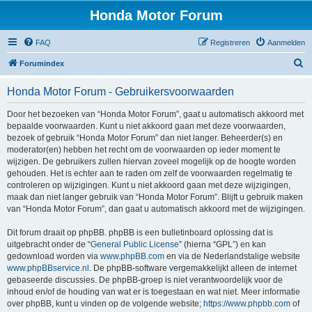
Honda Motor Forum
FAQ
Registreren
Aanmelden
Z
Forumindex
o
Honda Motor Forum - Gebruikersvoorwaarden
e
k
Door het bezoeken van “Honda Motor Forum”, gaat u automatisch akkoord met
bepaalde voorwaarden. Kunt u niet akkoord gaan met deze voorwaarden,
e
bezoek of gebruik “Honda Motor Forum” dan niet langer. Beheerder(s) en
n
moderator(en) hebben het recht om de voorwaarden op ieder moment te
wijzigen. De gebruikers zullen hiervan zoveel mogelijk op de hoogte worden
gehouden. Het is echter aan te raden om zelf de voorwaarden regelmatig te
controleren op wijzigingen. Kunt u niet akkoord gaan met deze wijzigingen,
maak dan niet langer gebruik van “Honda Motor Forum”. Blijft u gebruik maken
van “Honda Motor Forum”, dan gaat u automatisch akkoord met de wijzigingen.
Dit forum draait op phpBB. phpBB is een bulletinboard oplossing dat is
uitgebracht onder de “
General Public License
” (hierna “GPL”) en kan
gedownload worden via
www.phpBB.com
en via de Nederlandstalige website
www.phpBBservice.nl
. De phpBB-software vergemakkelijkt alleen de internet
gebaseerde discussies. De phpBB-groep is niet verantwoordelijk voor de
inhoud en/of de houding van wat er is toegestaan en wat niet. Meer informatie
over phpBB, kunt u vinden op de volgende website;
https://www.phpbb.com
of