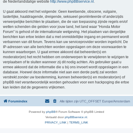
de Nederlandstalige website
http://www.phpBBservice.nl
.
U gaat akkoord met het volgende: Geen kwetsende, obscene, vulgaire,
lasterlijke, haatdragende, dreigende, seksueel georiënteerde of anderzijds
verwerpelijke berichten te plaatsen, die de van toepassing zijnde regels en/of
wetten schenden die gelden voor jouw land, het land waar “Honda Motor
Forum” is gehost of de internationale wetgeving. Het plaatsen van dergelijke
berichten kan ertoe leiden dat u met onmiddellijke ingang en permanent wordt
verbannen van dit forum. Tevens kan uw serviceprovider worden ingelicht. De
IP-adressen van alle berichten worden opgeslagen om deze voorwaarden te
kunnen waarborgen. U gaat ermee akkoord dat beheerder(s) en
moderator(en) het recht hebben om onderwerpen te verwijderen te wijzigen te
verplaatsen of te sluiten wanneer zij dit nodig achten. Als gebruiker gaat u
ermee akkoord dat de informatie die u bij ons invoert wordt opgeslagen in een
database. Hoewel deze informatie niet aan een derde partij zal worden
verstrekt zonder uw toestemming, kunnen beheerder(s) en moderator(en) of
phpBB niet verantwoordelijk worden gehouden voor een hackpoging die ertoe
kan leiden dat de gegevens vrijkomen.
Forumindex
Alle tijden zijn UTC_OFFSET Europe/Amsterdam
Powered by
phpBB
® Forum Software © phpBB Limited
Vertaald door
phpBBservice.nl
.
PRIVACY_LINK
|
TERMS_LINK