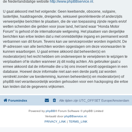
de Nederlandstalige website
http://www.phpBBservice.nl
.
U gaat akkoord met het volgende: Geen kwetsende, obscene, vulgaire,
lasterlijke, haatdragende, dreigende, seksueel georiënteerde of anderzijds
verwerpelijke berichten te plaatsen, die de van toepassing zijnde regels en/of
wetten schenden die gelden voor jouw land, het land waar “Honda Motor
Forum” is gehost of de internationale wetgeving. Het plaatsen van dergelijke
berichten kan ertoe leiden dat u met onmiddellijke ingang en permanent wordt
verbannen van dit forum. Tevens kan uw serviceprovider worden ingelicht. De
IP-adressen van alle berichten worden opgeslagen om deze voorwaarden te
kunnen waarborgen. U gaat ermee akkoord dat beheerder(s) en
moderator(en) het recht hebben om onderwerpen te verwijderen te wijzigen te
verplaatsen of te sluiten wanneer zij dit nodig achten. Als gebruiker gaat u
ermee akkoord dat de informatie die u bij ons invoert wordt opgeslagen in een
database. Hoewel deze informatie niet aan een derde partij zal worden
verstrekt zonder uw toestemming, kunnen beheerder(s) en moderator(en) of
phpBB niet verantwoordelijk worden gehouden voor een hackpoging die ertoe
kan leiden dat de gegevens vrijkomen.
Forumindex
Alle tijden zijn UTC_OFFSET Europe/Amsterdam
Powered by
phpBB
® Forum Software © phpBB Limited
Vertaald door
phpBBservice.nl
.
PRIVACY_LINK
|
TERMS_LINK