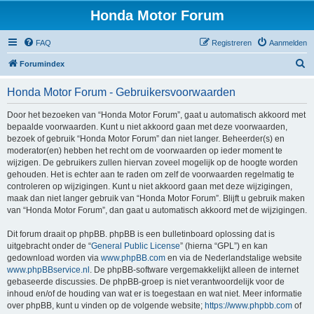
Honda Motor Forum
FAQ
Registreren
Aanmelden
Z
Forumindex
o
Honda Motor Forum - Gebruikersvoorwaarden
e
k
Door het bezoeken van “Honda Motor Forum”, gaat u automatisch akkoord met
bepaalde voorwaarden. Kunt u niet akkoord gaan met deze voorwaarden,
e
bezoek of gebruik “Honda Motor Forum” dan niet langer. Beheerder(s) en
n
moderator(en) hebben het recht om de voorwaarden op ieder moment te
wijzigen. De gebruikers zullen hiervan zoveel mogelijk op de hoogte worden
gehouden. Het is echter aan te raden om zelf de voorwaarden regelmatig te
controleren op wijzigingen. Kunt u niet akkoord gaan met deze wijzigingen,
maak dan niet langer gebruik van “Honda Motor Forum”. Blijft u gebruik maken
van “Honda Motor Forum”, dan gaat u automatisch akkoord met de wijzigingen.
Dit forum draait op phpBB. phpBB is een bulletinboard oplossing dat is
uitgebracht onder de “
General Public License
” (hierna “GPL”) en kan
gedownload worden via
www.phpBB.com
en via de Nederlandstalige website
www.phpBBservice.nl
. De phpBB-software vergemakkelijkt alleen de internet
gebaseerde discussies. De phpBB-groep is niet verantwoordelijk voor de
inhoud en/of de houding van wat er is toegestaan en wat niet. Meer informatie
over phpBB, kunt u vinden op de volgende website;
https://www.phpbb.com
of