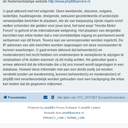
de Nederlandstalige website
http://www.phpBBservice.nl
.
U gaat akkoord met het volgende: Geen kwetsende, obscene, vulgaire,
lasterlijke, haatdragende, dreigende, seksueel georiënteerde of anderzijds
verwerpelijke berichten te plaatsen, die de van toepassing zijnde regels en/of
wetten schenden die gelden voor jouw land, het land waar “Honda Motor
Forum” is gehost of de internationale wetgeving. Het plaatsen van dergelijke
berichten kan ertoe leiden dat u met onmiddellijke ingang en permanent wordt
verbannen van dit forum. Tevens kan uw serviceprovider worden ingelicht. De
IP-adressen van alle berichten worden opgeslagen om deze voorwaarden te
kunnen waarborgen. U gaat ermee akkoord dat beheerder(s) en
moderator(en) het recht hebben om onderwerpen te verwijderen te wijzigen te
verplaatsen of te sluiten wanneer zij dit nodig achten. Als gebruiker gaat u
ermee akkoord dat de informatie die u bij ons invoert wordt opgeslagen in een
database. Hoewel deze informatie niet aan een derde partij zal worden
verstrekt zonder uw toestemming, kunnen beheerder(s) en moderator(en) of
phpBB niet verantwoordelijk worden gehouden voor een hackpoging die ertoe
kan leiden dat de gegevens vrijkomen.
Forumindex
Alle tijden zijn UTC_OFFSET Europe/Amsterdam
Powered by
phpBB
® Forum Software © phpBB Limited
Vertaald door
phpBBservice.nl
.
PRIVACY_LINK
|
TERMS_LINK