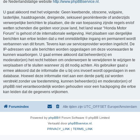
de Nederlandstalige website
http://www.phpBBservice.nl
.
U gaat akkoord met het volgende: Geen kwetsende, obscene, vulgaire,
lasterlijke, haatdragende, dreigende, seksueel georiënteerde of anderzijds
verwerpelijke berichten te plaatsen, die de van toepassing zijnde regels en/of
wetten schenden die gelden voor jouw land, het land waar “Honda Motor
Forum” is gehost of de internationale wetgeving. Het plaatsen van dergelijke
berichten kan ertoe leiden dat u met onmiddellijke ingang en permanent wordt
verbannen van dit forum. Tevens kan uw serviceprovider worden ingelicht. De
IP-adressen van alle berichten worden opgeslagen om deze voorwaarden te
kunnen waarborgen. U gaat ermee akkoord dat beheerder(s) en
moderator(en) het recht hebben om onderwerpen te verwijderen te wijzigen te
verplaatsen of te sluiten wanneer zij dit nodig achten. Als gebruiker gaat u
ermee akkoord dat de informatie die u bij ons invoert wordt opgeslagen in een
database. Hoewel deze informatie niet aan een derde partij zal worden
verstrekt zonder uw toestemming, kunnen beheerder(s) en moderator(en) of
phpBB niet verantwoordelijk worden gehouden voor een hackpoging die ertoe
kan leiden dat de gegevens vrijkomen.
Forumindex
Alle tijden zijn UTC_OFFSET Europe/Amsterdam
Powered by
phpBB
® Forum Software © phpBB Limited
Vertaald door
phpBBservice.nl
.
PRIVACY_LINK
|
TERMS_LINK