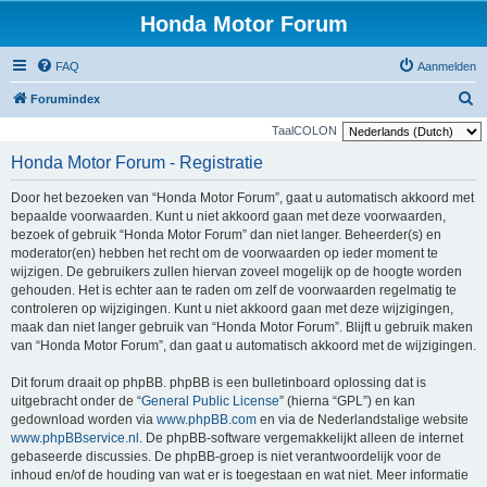
Honda Motor Forum
FAQ
Aanmelden
Z
Forumindex
o
TaalCOLON
e
Honda Motor Forum - Registratie
k
Door het bezoeken van “Honda Motor Forum”, gaat u automatisch akkoord met
e
bepaalde voorwaarden. Kunt u niet akkoord gaan met deze voorwaarden,
n
bezoek of gebruik “Honda Motor Forum” dan niet langer. Beheerder(s) en
moderator(en) hebben het recht om de voorwaarden op ieder moment te
wijzigen. De gebruikers zullen hiervan zoveel mogelijk op de hoogte worden
gehouden. Het is echter aan te raden om zelf de voorwaarden regelmatig te
controleren op wijzigingen. Kunt u niet akkoord gaan met deze wijzigingen,
maak dan niet langer gebruik van “Honda Motor Forum”. Blijft u gebruik maken
van “Honda Motor Forum”, dan gaat u automatisch akkoord met de wijzigingen.
Dit forum draait op phpBB. phpBB is een bulletinboard oplossing dat is
uitgebracht onder de “
General Public License
” (hierna “GPL”) en kan
gedownload worden via
www.phpBB.com
en via de Nederlandstalige website
www.phpBBservice.nl
. De phpBB-software vergemakkelijkt alleen de internet
gebaseerde discussies. De phpBB-groep is niet verantwoordelijk voor de
inhoud en/of de houding van wat er is toegestaan en wat niet. Meer informatie