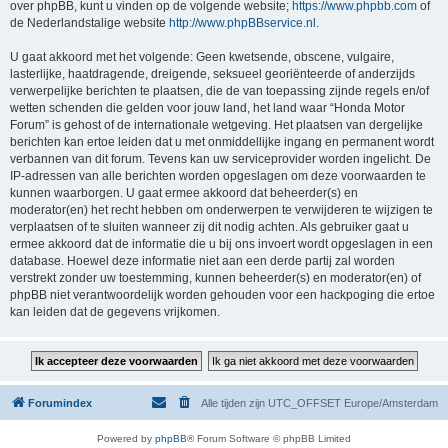
over phpBB, kunt u vinden op de volgende website;
https://www.phpbb.com
of
de Nederlandstalige website
http://www.phpBBservice.nl
.
U gaat akkoord met het volgende: Geen kwetsende, obscene, vulgaire,
lasterlijke, haatdragende, dreigende, seksueel georiënteerde of anderzijds
verwerpelijke berichten te plaatsen, die de van toepassing zijnde regels en/of
wetten schenden die gelden voor jouw land, het land waar “Honda Motor
Forum” is gehost of de internationale wetgeving. Het plaatsen van dergelijke
berichten kan ertoe leiden dat u met onmiddellijke ingang en permanent wordt
verbannen van dit forum. Tevens kan uw serviceprovider worden ingelicht. De
IP-adressen van alle berichten worden opgeslagen om deze voorwaarden te
kunnen waarborgen. U gaat ermee akkoord dat beheerder(s) en
moderator(en) het recht hebben om onderwerpen te verwijderen te wijzigen te
verplaatsen of te sluiten wanneer zij dit nodig achten. Als gebruiker gaat u
ermee akkoord dat de informatie die u bij ons invoert wordt opgeslagen in een
database. Hoewel deze informatie niet aan een derde partij zal worden
verstrekt zonder uw toestemming, kunnen beheerder(s) en moderator(en) of
phpBB niet verantwoordelijk worden gehouden voor een hackpoging die ertoe
kan leiden dat de gegevens vrijkomen.
Forumindex
Alle tijden zijn UTC_OFFSET Europe/Amsterdam
Powered by
phpBB
® Forum Software © phpBB Limited