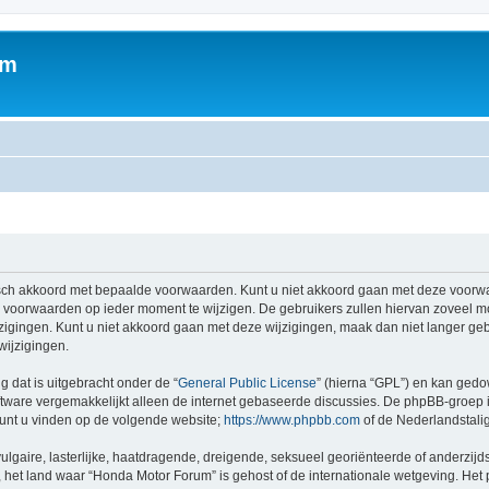
um
sch akkoord met bepaalde voorwaarden. Kunt u niet akkoord gaan met deze voorwa
 voorwaarden op ieder moment te wijzigen. De gebruikers zullen hiervan zoveel m
zigingen. Kunt u niet akkoord gaan met deze wijzigingen, maak dan niet langer geb
wijzigingen.
g dat is uitgebracht onder de “
General Public License
” (hierna “GPL”) en kan ged
tware vergemakkelijkt alleen de internet gebaseerde discussies. De phpBB-groep i
 kunt u vinden op de volgende website;
https://www.phpbb.com
of de Nederlandstali
gaire, lasterlijke, haatdragende, dreigende, seksueel georiënteerde of anderzijds
 het land waar “Honda Motor Forum” is gehost of de internationale wetgeving. Het p