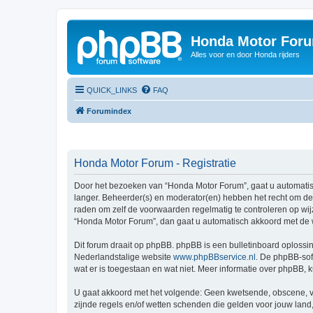
Honda Motor For
Alles voor en door Honda rijders
QUICK_LINKS
FAQ
Forumindex
Honda Motor Forum - Registratie
Door het bezoeken van “Honda Motor Forum”, gaat u automati
langer. Beheerder(s) en moderator(en) hebben het recht om de
raden om zelf de voorwaarden regelmatig te controleren op wij
“Honda Motor Forum”, dan gaat u automatisch akkoord met de 
Dit forum draait op phpBB. phpBB is een bulletinboard oplossin
Nederlandstalige website
www.phpBBservice.nl
. De phpBB-sof
wat er is toegestaan en wat niet. Meer informatie over phpBB,
U gaat akkoord met het volgende: Geen kwetsende, obscene, vul
zijnde regels en/of wetten schenden die gelden voor jouw land,