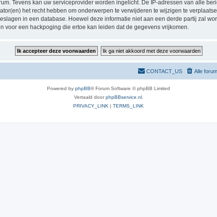
orum. Tevens kan uw serviceprovider worden ingelicht. De IP-adressen van alle 
r(en) het recht hebben om onderwerpen te verwijderen te wijzigen te verplaatsen of
pgeslagen in een database. Hoewel deze informatie niet aan een derde partij zal 
n voor een hackpoging die ertoe kan leiden dat de gegevens vrijkomen.
CONTACT_US
Alle foru
Powered by
phpBB
® Forum Software © phpBB Limited
Vertaald door
phpBBservice.nl
.
PRIVACY_LINK
|
TERMS_LINK