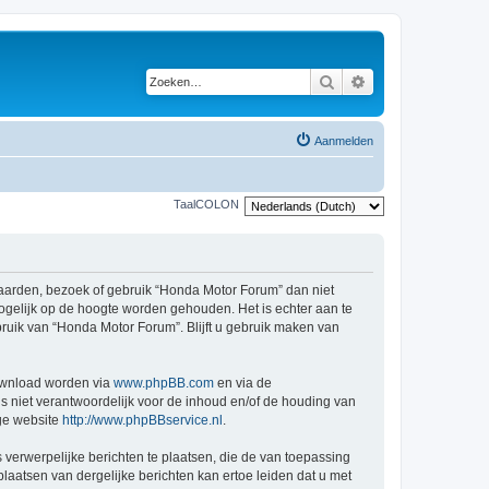
Zoeken
Uitgebreid zoeken
Aanmelden
TaalCOLON
arden, bezoek of gebruik “Honda Motor Forum” dan niet
ogelijk op de hoogte worden gehouden. Het is echter aan te
ruik van “Honda Motor Forum”. Blijft u gebruik maken van
ownload worden via
www.phpBB.com
en via de
s niet verantwoordelijk voor de inhoud en/of de houding van
ge website
http://www.phpBBservice.nl
.
 verwerpelijke berichten te plaatsen, die de van toepassing
laatsen van dergelijke berichten kan ertoe leiden dat u met