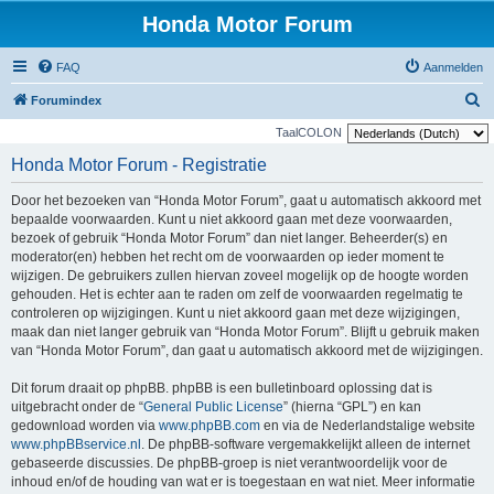
Honda Motor Forum
FAQ
Aanmelden
Z
Forumindex
o
TaalCOLON
e
Honda Motor Forum - Registratie
k
Door het bezoeken van “Honda Motor Forum”, gaat u automatisch akkoord met
e
bepaalde voorwaarden. Kunt u niet akkoord gaan met deze voorwaarden,
n
bezoek of gebruik “Honda Motor Forum” dan niet langer. Beheerder(s) en
moderator(en) hebben het recht om de voorwaarden op ieder moment te
wijzigen. De gebruikers zullen hiervan zoveel mogelijk op de hoogte worden
gehouden. Het is echter aan te raden om zelf de voorwaarden regelmatig te
controleren op wijzigingen. Kunt u niet akkoord gaan met deze wijzigingen,
maak dan niet langer gebruik van “Honda Motor Forum”. Blijft u gebruik maken
van “Honda Motor Forum”, dan gaat u automatisch akkoord met de wijzigingen.
Dit forum draait op phpBB. phpBB is een bulletinboard oplossing dat is
uitgebracht onder de “
General Public License
” (hierna “GPL”) en kan
gedownload worden via
www.phpBB.com
en via de Nederlandstalige website
www.phpBBservice.nl
. De phpBB-software vergemakkelijkt alleen de internet
gebaseerde discussies. De phpBB-groep is niet verantwoordelijk voor de
inhoud en/of de houding van wat er is toegestaan en wat niet. Meer informatie