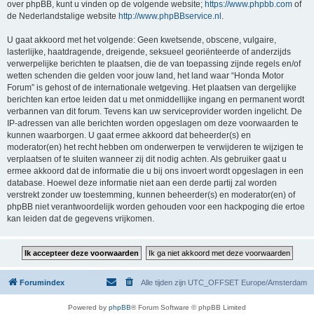
over phpBB, kunt u vinden op de volgende website;
https://www.phpbb.com
of
de Nederlandstalige website
http://www.phpBBservice.nl
.
U gaat akkoord met het volgende: Geen kwetsende, obscene, vulgaire,
lasterlijke, haatdragende, dreigende, seksueel georiënteerde of anderzijds
verwerpelijke berichten te plaatsen, die de van toepassing zijnde regels en/of
wetten schenden die gelden voor jouw land, het land waar “Honda Motor
Forum” is gehost of de internationale wetgeving. Het plaatsen van dergelijke
berichten kan ertoe leiden dat u met onmiddellijke ingang en permanent wordt
verbannen van dit forum. Tevens kan uw serviceprovider worden ingelicht. De
IP-adressen van alle berichten worden opgeslagen om deze voorwaarden te
kunnen waarborgen. U gaat ermee akkoord dat beheerder(s) en
moderator(en) het recht hebben om onderwerpen te verwijderen te wijzigen te
verplaatsen of te sluiten wanneer zij dit nodig achten. Als gebruiker gaat u
ermee akkoord dat de informatie die u bij ons invoert wordt opgeslagen in een
database. Hoewel deze informatie niet aan een derde partij zal worden
verstrekt zonder uw toestemming, kunnen beheerder(s) en moderator(en) of
phpBB niet verantwoordelijk worden gehouden voor een hackpoging die ertoe
kan leiden dat de gegevens vrijkomen.
Forumindex
Alle tijden zijn UTC_OFFSET Europe/Amsterdam
Powered by
phpBB
® Forum Software © phpBB Limited