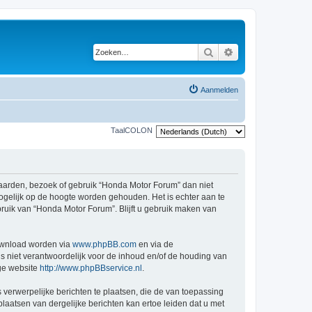
Zoeken
Uitgebreid zoeken
Aanmelden
TaalCOLON
arden, bezoek of gebruik “Honda Motor Forum” dan niet
ogelijk op de hoogte worden gehouden. Het is echter aan te
ruik van “Honda Motor Forum”. Blijft u gebruik maken van
ownload worden via
www.phpBB.com
en via de
s niet verantwoordelijk voor de inhoud en/of de houding van
ge website
http://www.phpBBservice.nl
.
 verwerpelijke berichten te plaatsen, die de van toepassing
laatsen van dergelijke berichten kan ertoe leiden dat u met