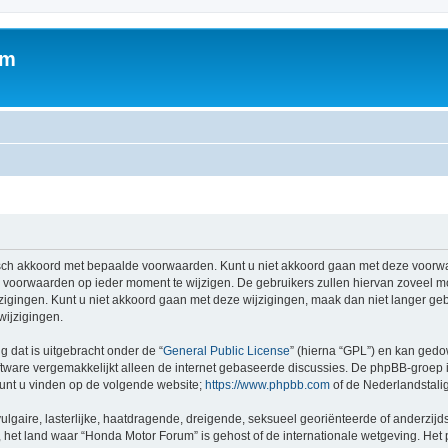
um
sch akkoord met bepaalde voorwaarden. Kunt u niet akkoord gaan met deze voorwa
 voorwaarden op ieder moment te wijzigen. De gebruikers zullen hiervan zoveel m
zigingen. Kunt u niet akkoord gaan met deze wijzigingen, maak dan niet langer geb
wijzigingen.
g dat is uitgebracht onder de “
General Public License
” (hierna “GPL”) en kan ged
tware vergemakkelijkt alleen de internet gebaseerde discussies. De phpBB-groep i
 kunt u vinden op de volgende website;
https://www.phpbb.com
of de Nederlandstali
gaire, lasterlijke, haatdragende, dreigende, seksueel georiënteerde of anderzijds
 het land waar “Honda Motor Forum” is gehost of de internationale wetgeving. Het p