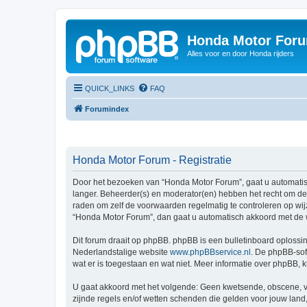
Honda Motor For
Alles voor en door Honda rijders
QUICK_LINKS
FAQ
Forumindex
Honda Motor Forum - Registratie
Door het bezoeken van “Honda Motor Forum”, gaat u automati
langer. Beheerder(s) en moderator(en) hebben het recht om de
raden om zelf de voorwaarden regelmatig te controleren op wij
“Honda Motor Forum”, dan gaat u automatisch akkoord met de 
Dit forum draait op phpBB. phpBB is een bulletinboard oplossin
Nederlandstalige website
www.phpBBservice.nl
. De phpBB-sof
wat er is toegestaan en wat niet. Meer informatie over phpBB,
U gaat akkoord met het volgende: Geen kwetsende, obscene, vul
zijnde regels en/of wetten schenden die gelden voor jouw land,