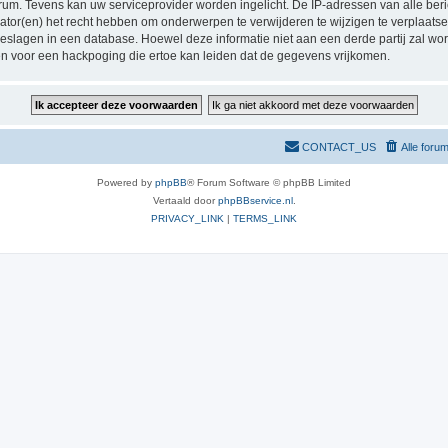
orum. Tevens kan uw serviceprovider worden ingelicht. De IP-adressen van alle 
r(en) het recht hebben om onderwerpen te verwijderen te wijzigen te verplaatsen of
pgeslagen in een database. Hoewel deze informatie niet aan een derde partij zal 
n voor een hackpoging die ertoe kan leiden dat de gegevens vrijkomen.
CONTACT_US
Alle foru
Powered by
phpBB
® Forum Software © phpBB Limited
Vertaald door
phpBBservice.nl
.
PRIVACY_LINK
|
TERMS_LINK