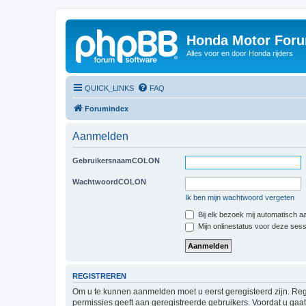
Honda Motor For
Alles voor en door Honda rijders
QUICK_LINKS
FAQ
Forumindex
Aanmelden
GebruikersnaamCOLON
WachtwoordCOLON
Ik ben mijn wachtwoord vergeten
Bij elk bezoek mij automatisch 
Mijn onlinestatus voor deze ses
REGISTREREN
Om u te kunnen aanmelden moet u eerst geregisteerd zijn. Reg
permissies geeft aan geregistreerde gebruikers. Voordat u ga