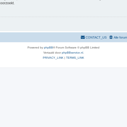
doorzoekt.
CONTACT_US
Alle foru
Powered by
phpBB
® Forum Software © phpBB Limited
Vertaald door
phpBBservice.nl
.
PRIVACY_LINK
|
TERMS_LINK