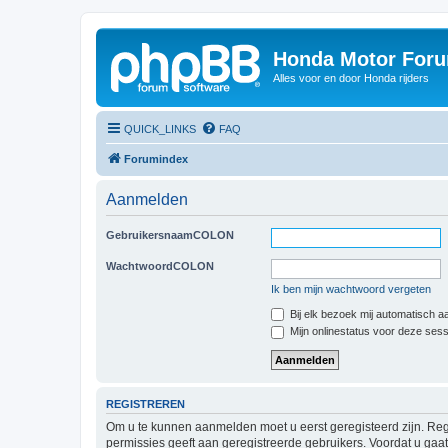
Honda Motor For
Alles voor en door Honda rijders
QUICK_LINKS
FAQ
Forumindex
Aanmelden
GebruikersnaamCOLON
WachtwoordCOLON
Ik ben mijn wachtwoord vergeten
Bij elk bezoek mij automatisch 
Mijn onlinestatus voor deze ses
REGISTREREN
Om u te kunnen aanmelden moet u eerst geregisteerd zijn. Reg
permissies geeft aan geregistreerde gebruikers. Voordat u ga