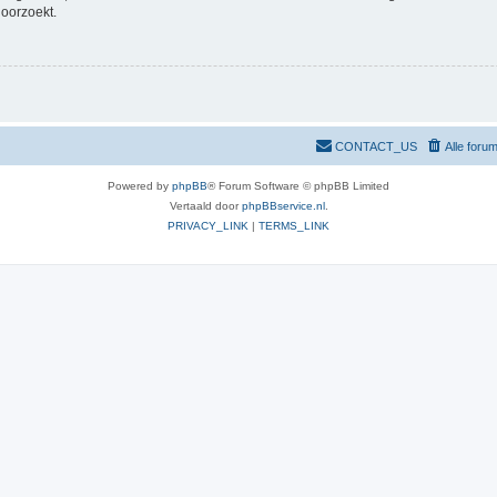
doorzoekt.
CONTACT_US
Alle foru
Powered by
phpBB
® Forum Software © phpBB Limited
Vertaald door
phpBBservice.nl
.
PRIVACY_LINK
|
TERMS_LINK