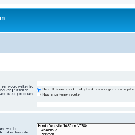
um
 een woord welke niet
Naar alle termen zoeken of gebruik een opgegeven zoekopdra
ddel van
|
tussen de
ebruik een jokerteken
Naar enige termen zoeken
orums worden
tschakeld hieronder.