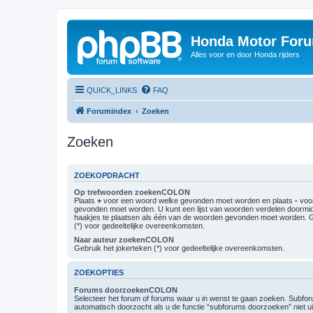
Honda Motor For
Alles voor en door Honda rijders
QUICK_LINKS
FAQ
Forumindex
Zoeken
Zoeken
ZOEKOPDRACHT
Op trefwoorden zoekenCOLON
Plaats
+
voor een woord welke gevonden moet worden en plaats
-
voor
gevonden moet worden. U kunt een lijst van woorden verdelen doormi
haakjes te plaatsen als één van de woorden gevonden moet worden. G
(*) voor gedeeltelijke overeenkomsten.
Naar auteur zoekenCOLON
Gebruik het jokerteken (*) voor gedeeltelijke overeenkomsten.
ZOEKOPTIES
Forums doorzoekenCOLON
Selecteer het forum of forums waar u in wenst te gaan zoeken. Subf
automatisch doorzocht als u de functie “subforums doorzoeken” niet ui