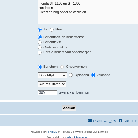
Ja
Nee
Berichttitels en berichttekst
Berichttekst
Onderwerptitels
Eerste bericht van onderwerpen
Berichten
Onderwerpen
Oplopend
Aflopend
tekens van berichten
CONTACT_US
Alle foru
Powered by
phpBB
® Forum Software © phpBB Limited
Vertaald door
phpBBservice.nl
.