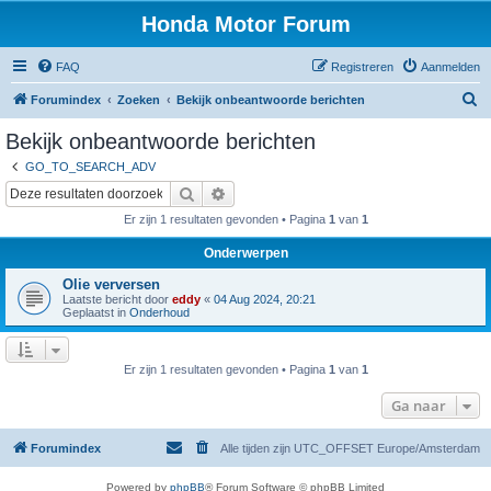
Honda Motor Forum
FAQ
Registreren
Aanmelden
Z
Forumindex
Zoeken
Bekijk onbeantwoorde berichten
o
Bekijk onbeantwoorde berichten
e
GO_TO_SEARCH_ADV
k
Zoeken
Uitgebreid zoeken
e
Er zijn 1 resultaten gevonden • Pagina
1
van
1
n
Onderwerpen
Olie verversen
Laatste bericht door
eddy
«
04 Aug 2024, 20:21
Geplaatst in
Onderhoud
Er zijn 1 resultaten gevonden • Pagina
1
van
1
Ga naar
Forumindex
Alle tijden zijn UTC_OFFSET Europe/Amsterdam
Powered by
phpBB
® Forum Software © phpBB Limited