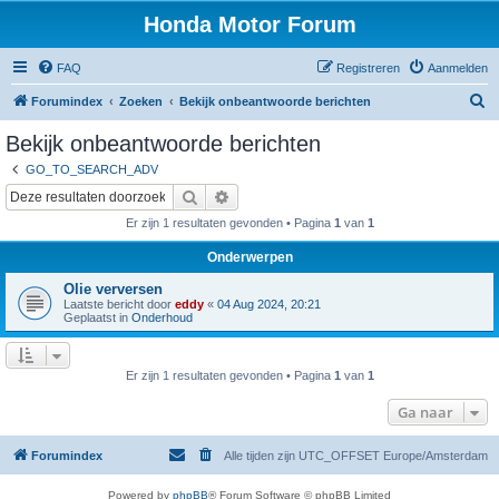
Honda Motor Forum
FAQ
Registreren
Aanmelden
Z
Forumindex
Zoeken
Bekijk onbeantwoorde berichten
o
Bekijk onbeantwoorde berichten
e
GO_TO_SEARCH_ADV
k
Zoeken
Uitgebreid zoeken
e
Er zijn 1 resultaten gevonden • Pagina
1
van
1
n
Onderwerpen
Olie verversen
Laatste bericht door
eddy
«
04 Aug 2024, 20:21
Geplaatst in
Onderhoud
Er zijn 1 resultaten gevonden • Pagina
1
van
1
Ga naar
Forumindex
Alle tijden zijn UTC_OFFSET Europe/Amsterdam
Powered by
phpBB
® Forum Software © phpBB Limited