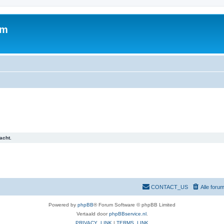
um
acht.
CONTACT_US
Alle foru
Powered by
phpBB
® Forum Software © phpBB Limited
Vertaald door
phpBBservice.nl
.
PRIVACY_LINK
|
TERMS_LINK