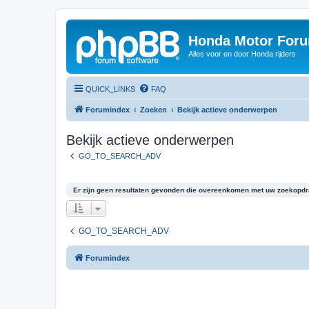
Honda Motor For
Alles voor en door Honda rijders
QUICK_LINKS
FAQ
Forumindex
Zoeken
Bekijk actieve onderwerpen
Bekijk actieve onderwerpen
GO_TO_SEARCH_ADV
Er zijn geen resultaten gevonden die overeenkomen met uw zoekopdr
GO_TO_SEARCH_ADV
Forumindex