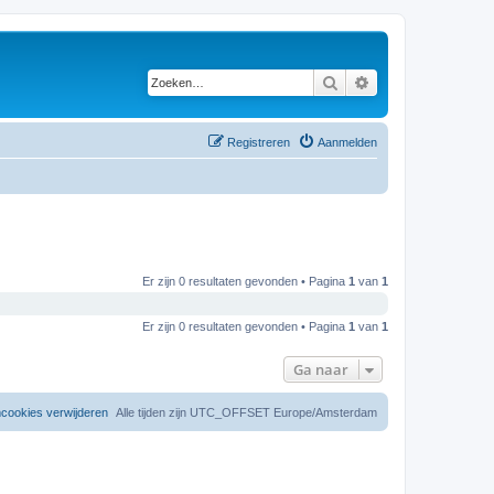
Zoeken
Uitgebreid zoeken
Registreren
Aanmelden
Er zijn 0 resultaten gevonden • Pagina
1
van
1
Er zijn 0 resultaten gevonden • Pagina
1
van
1
Ga naar
mcookies verwijderen
Alle tijden zijn UTC_OFFSET Europe/Amsterdam