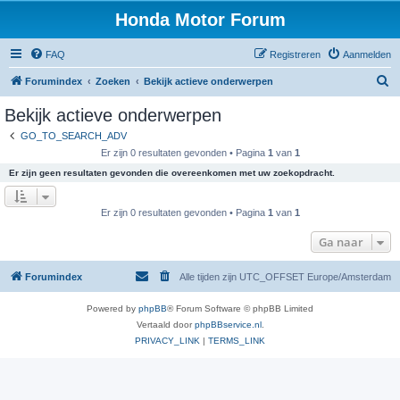
Honda Motor Forum
FAQ
Registreren
Aanmelden
Z
Forumindex
Zoeken
Bekijk actieve onderwerpen
o
Bekijk actieve onderwerpen
e
GO_TO_SEARCH_ADV
k
Er zijn 0 resultaten gevonden • Pagina
1
van
1
e
Er zijn geen resultaten gevonden die overeenkomen met uw zoekopdracht.
n
Er zijn 0 resultaten gevonden • Pagina
1
van
1
Ga naar
Forumindex
Alle tijden zijn UTC_OFFSET Europe/Amsterdam
Powered by
phpBB
® Forum Software © phpBB Limited
Vertaald door
phpBBservice.nl
.
PRIVACY_LINK
|
TERMS_LINK