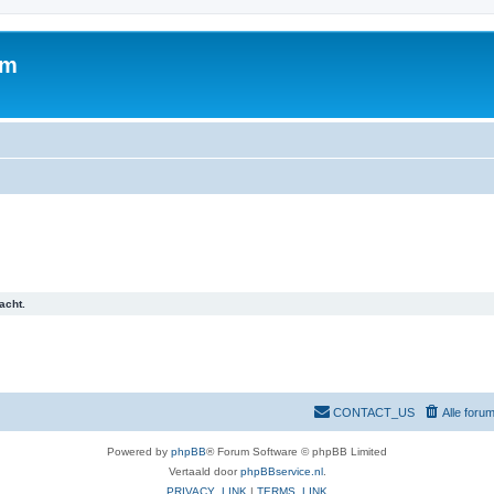
um
acht.
CONTACT_US
Alle foru
Powered by
phpBB
® Forum Software © phpBB Limited
Vertaald door
phpBBservice.nl
.
PRIVACY_LINK
|
TERMS_LINK