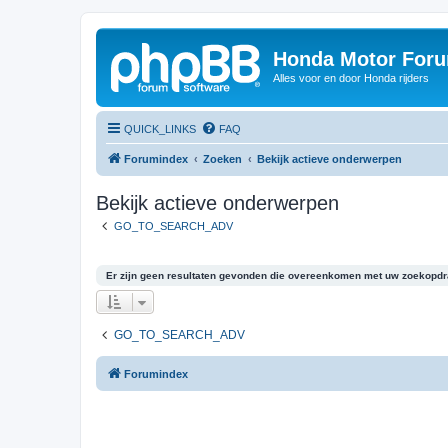
Honda Motor For
Alles voor en door Honda rijders
QUICK_LINKS
FAQ
Forumindex
Zoeken
Bekijk actieve onderwerpen
Bekijk actieve onderwerpen
GO_TO_SEARCH_ADV
Er zijn geen resultaten gevonden die overeenkomen met uw zoekopdr
GO_TO_SEARCH_ADV
Forumindex