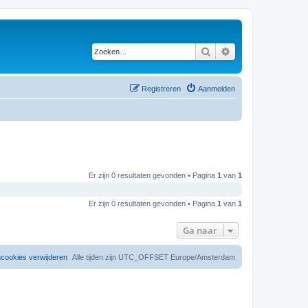
Zoeken
Uitgebreid zoeken
Registreren
Aanmelden
Er zijn 0 resultaten gevonden • Pagina
1
van
1
Er zijn 0 resultaten gevonden • Pagina
1
van
1
Ga naar
mcookies verwijderen
Alle tijden zijn UTC_OFFSET Europe/Amsterdam