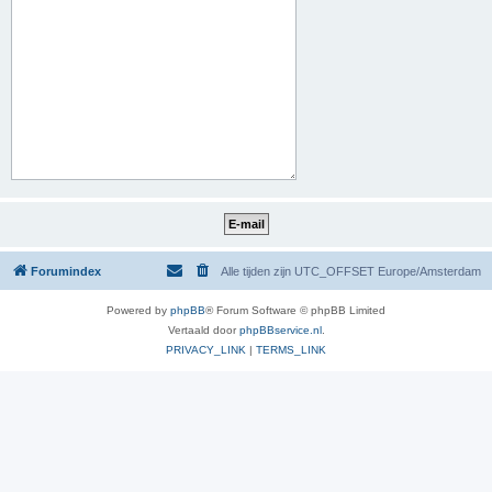
Forumindex
Alle tijden zijn UTC_OFFSET Europe/Amsterdam
Powered by
phpBB
® Forum Software © phpBB Limited
Vertaald door
phpBBservice.nl
.
PRIVACY_LINK
|
TERMS_LINK