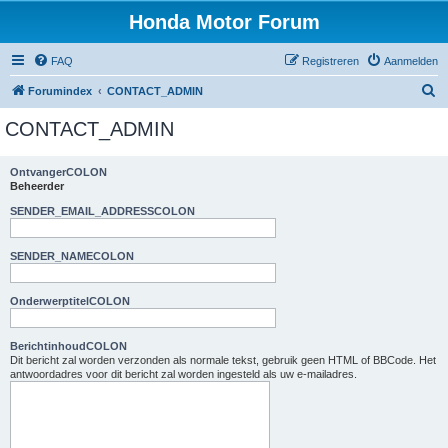
Honda Motor Forum
FAQ
Registreren
Aanmelden
Z
Forumindex
CONTACT_ADMIN
o
CONTACT_ADMIN
e
k
OntvangerCOLON
Beheerder
e
n
SENDER_EMAIL_ADDRESSCOLON
SENDER_NAMECOLON
OnderwerptitelCOLON
BerichtinhoudCOLON
Dit bericht zal worden verzonden als normale tekst, gebruik geen HTML of BBCode. Het
antwoordadres voor dit bericht zal worden ingesteld als uw e-mailadres.