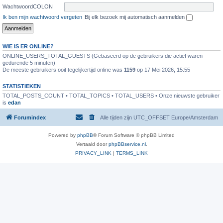
WachtwoordCOLON
Ik ben mijn wachtwoord vergeten
Bij elk bezoek mij automatisch aanmelden
WIE IS ER ONLINE?
ONLINE_USERS_TOTAL_GUESTS (Gebaseerd op de gebruikers die actief waren
gedurende 5 minuten)
De meeste gebruikers ooit tegelijkertijd online was
1159
op 17 Mei 2026, 15:55
STATISTIEKEN
TOTAL_POSTS_COUNT • TOTAL_TOPICS • TOTAL_USERS • Onze nieuwste gebruiker
is
edan
Forumindex
Alle tijden zijn UTC_OFFSET Europe/Amsterdam
Powered by
phpBB
® Forum Software © phpBB Limited
Vertaald door
phpBBservice.nl
.
PRIVACY_LINK
|
TERMS_LINK