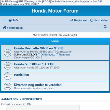
[phpBB Debug] PHP Warning
: in file
[ROOT]/includes/functions_display.php
on line
546
:
Undefined array key "ELLIPSIS"
Honda Motor Forum
FAQ
Registreren
Aanmelden
Z
Forumindex
o
Het is momenteel 08 Aug 2026, 09:51
e
Forum
k
Honda Deauville Nt650 en NT700
e
Alles voor de Honda NT650 en NT700 (deauville)
SubforumsCOLON
Onderhoud
,
Remmen
n
OnderwerpenCOLON
1
Honda ST 1100 en ST 1300
Alles voor Honda ST 1100 en ST 1300
rondritten
Diversen nog onder te verdelen
Diversen nader onder te verdelen
AANMELDEN
•
REGISTREREN
GebruikersnaamCOLON