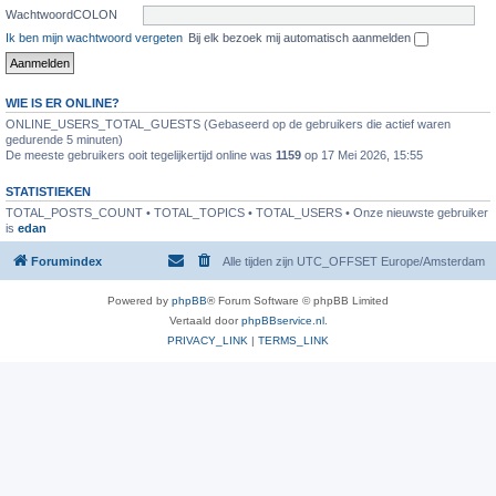
WachtwoordCOLON
Ik ben mijn wachtwoord vergeten
Bij elk bezoek mij automatisch aanmelden
WIE IS ER ONLINE?
ONLINE_USERS_TOTAL_GUESTS (Gebaseerd op de gebruikers die actief waren
gedurende 5 minuten)
De meeste gebruikers ooit tegelijkertijd online was
1159
op 17 Mei 2026, 15:55
STATISTIEKEN
TOTAL_POSTS_COUNT • TOTAL_TOPICS • TOTAL_USERS • Onze nieuwste gebruiker
is
edan
Forumindex
Alle tijden zijn UTC_OFFSET Europe/Amsterdam
Powered by
phpBB
® Forum Software © phpBB Limited
Vertaald door
phpBBservice.nl
.
PRIVACY_LINK
|
TERMS_LINK