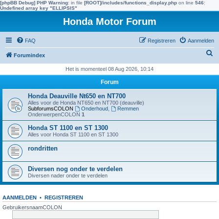
[phpBB Debug] PHP Warning
: in file
[ROOT]/includes/functions_display.php
on line
546
:
Undefined array key "ELLIPSIS"
Honda Motor Forum
FAQ
Registreren
Aanmelden
Z
Forumindex
o
Het is momenteel 08 Aug 2026, 10:14
e
Forum
k
Honda Deauville Nt650 en NT700
e
Alles voor de Honda NT650 en NT700 (deauville)
SubforumsCOLON
Onderhoud
,
Remmen
n
OnderwerpenCOLON
1
Honda ST 1100 en ST 1300
Alles voor Honda ST 1100 en ST 1300
rondritten
Diversen nog onder te verdelen
Diversen nader onder te verdelen
AANMELDEN
•
REGISTREREN
GebruikersnaamCOLON