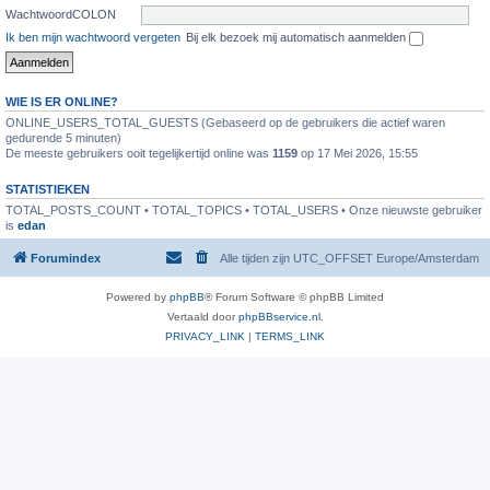
WachtwoordCOLON
Ik ben mijn wachtwoord vergeten
Bij elk bezoek mij automatisch aanmelden
WIE IS ER ONLINE?
ONLINE_USERS_TOTAL_GUESTS (Gebaseerd op de gebruikers die actief waren
gedurende 5 minuten)
De meeste gebruikers ooit tegelijkertijd online was
1159
op 17 Mei 2026, 15:55
STATISTIEKEN
TOTAL_POSTS_COUNT • TOTAL_TOPICS • TOTAL_USERS • Onze nieuwste gebruiker
is
edan
Forumindex
Alle tijden zijn UTC_OFFSET Europe/Amsterdam
Powered by
phpBB
® Forum Software © phpBB Limited
Vertaald door
phpBBservice.nl
.
PRIVACY_LINK
|
TERMS_LINK