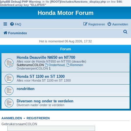
[phpBB Debug] PHP Warning
: in file
[ROOT]/includes/functions_display.php
on line
546
:
Undefined array key "ELLIPSIS"
Honda Motor Forum
FAQ
Registreren
Aanmelden
Z
Forumindex
o
Het is momenteel 06 Aug 2026, 17:32
e
Forum
k
Honda Deauville Nt650 en NT700
e
Alles voor de Honda NT650 en NT700 (deauville)
SubforumsCOLON
Onderhoud
,
Remmen
n
OnderwerpenCOLON
1
Honda ST 1100 en ST 1300
Alles voor Honda ST 1100 en ST 1300
rondritten
Diversen nog onder te verdelen
Diversen nader onder te verdelen
AANMELDEN
•
REGISTREREN
GebruikersnaamCOLON