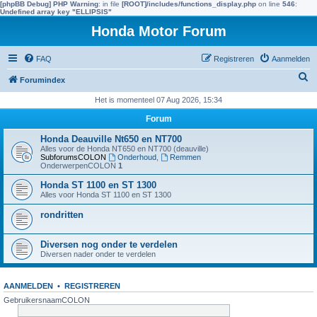
[phpBB Debug] PHP Warning
: in file
[ROOT]/includes/functions_display.php
on line
546
:
Undefined array key "ELLIPSIS"
Honda Motor Forum
FAQ
Registreren
Aanmelden
Z
Forumindex
o
Het is momenteel 07 Aug 2026, 15:34
e
Forum
k
Honda Deauville Nt650 en NT700
e
Alles voor de Honda NT650 en NT700 (deauville)
SubforumsCOLON
Onderhoud
,
Remmen
n
OnderwerpenCOLON
1
Honda ST 1100 en ST 1300
Alles voor Honda ST 1100 en ST 1300
rondritten
Diversen nog onder te verdelen
Diversen nader onder te verdelen
AANMELDEN
•
REGISTREREN
GebruikersnaamCOLON