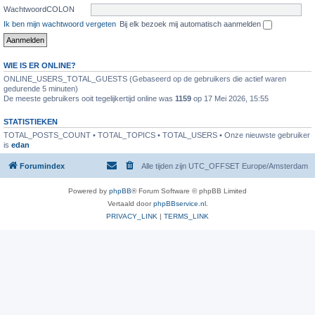
WachtwoordCOLON
Ik ben mijn wachtwoord vergeten
Bij elk bezoek mij automatisch aanmelden
WIE IS ER ONLINE?
ONLINE_USERS_TOTAL_GUESTS (Gebaseerd op de gebruikers die actief waren
gedurende 5 minuten)
De meeste gebruikers ooit tegelijkertijd online was
1159
op 17 Mei 2026, 15:55
STATISTIEKEN
TOTAL_POSTS_COUNT • TOTAL_TOPICS • TOTAL_USERS • Onze nieuwste gebruiker
is
edan
Forumindex
Alle tijden zijn UTC_OFFSET Europe/Amsterdam
Powered by
phpBB
® Forum Software © phpBB Limited
Vertaald door
phpBBservice.nl
.
PRIVACY_LINK
|
TERMS_LINK