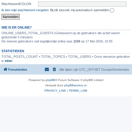
WachtwoordCOLON
Ik ben mijn wachtwoord vergeten
Bij elk bezoek mij automatisch aanmelden
WIE IS ER ONLINE?
ONLINE_USERS_TOTAL_GUESTS (Gebaseerd op de gebruikers die actief waren
gedurende 5 minuten)
De meeste gebruikers ooit tegelijkertijd online was
1159
op 17 Mei 2026, 15:55
STATISTIEKEN
TOTAL_POSTS_COUNT • TOTAL_TOPICS • TOTAL_USERS • Onze nieuwste gebruiker
is
edan
Forumindex
Alle tijden zijn UTC_OFFSET Europe/Amsterdam
Powered by
phpBB
® Forum Software © phpBB Limited
Vertaald door
phpBBservice.nl
.
PRIVACY_LINK
|
TERMS_LINK