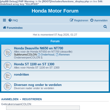
[phpBB Debug] PHP Warning
: in file
[ROOT]/includes/functions_display.php
on line
546
:
Undefined array key "ELLIPSIS"
Honda Motor Forum
FAQ
Registreren
Aanmelden
Z
Forumindex
o
Het is momenteel 07 Aug 2026, 01:27
e
Forum
k
Honda Deauville Nt650 en NT700
e
Alles voor de Honda NT650 en NT700 (deauville)
SubforumsCOLON
Onderhoud
,
Remmen
n
OnderwerpenCOLON
1
Honda ST 1100 en ST 1300
Alles voor Honda ST 1100 en ST 1300
rondritten
Diversen nog onder te verdelen
Diversen nader onder te verdelen
AANMELDEN
•
REGISTREREN
GebruikersnaamCOLON