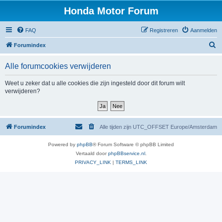
Honda Motor Forum
FAQ
Registreren
Aanmelden
Z
Forumindex
o
Alle forumcookies verwijderen
e
k
Weet u zeker dat u alle cookies die zijn ingesteld door dit forum wilt
verwijderen?
e
n
Forumindex
Alle tijden zijn UTC_OFFSET Europe/Amsterdam
Powered by
phpBB
® Forum Software © phpBB Limited
Vertaald door
phpBBservice.nl
.
PRIVACY_LINK
|
TERMS_LINK