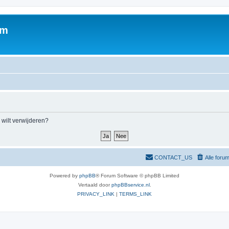
um
m wilt verwijderen?
CONTACT_US
Alle foru
Powered by
phpBB
® Forum Software © phpBB Limited
Vertaald door
phpBBservice.nl
.
PRIVACY_LINK
|
TERMS_LINK